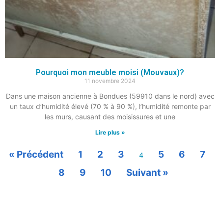
Pourquoi mon meuble moisi (Mouvaux)?
11 novembre 2024
Dans une maison ancienne à Bondues (59910 dans le nord) avec
un taux d’humidité élevé (70 % à 90 %), l’humidité remonte par
les murs, causant des moisissures et une
Lire plus »
« Précédent
1
2
3
5
6
7
4
8
9
10
Suivant »