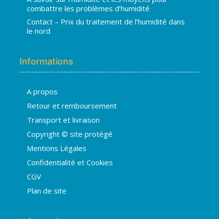
combattre les problèmes d’humidité
Contact – Prix du traitement de l’humidité dans
le nord
Informations
A propos
Hugo
Retour et remboursement
En ligne · répond en quelques secondes
Transport et livraison
Copyright © site protégé
👋 Bonjour ! Je suis
Hugo
. Comment
Mentions Légales
puis-je vous aider ?
H
16:10
Confidentialité et Cookies
›
💧
Moisissures ou taches noires
CGV
›
🏠
Murs humides / salpêtre
Plan de site
›
🚿
Cave inondée / infiltration
›
💬
Autre problème