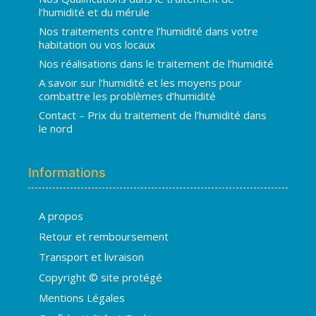
l’humidité et du mérule
Nos traitements contre l’humidité dans votre
habitation ou vos locaux
Nos réalisations dans le traitement de l’humidité
A savoir sur l’humidité et les moyens pour
combattre les problèmes d’humidité
Contact – Prix du traitement de l’humidité dans
le nord
Informations
A propos
Hugo
Retour et remboursement
En ligne · répond en quelques secondes
Transport et livraison
Copyright © site protégé
👋 Bonjour ! Je suis
Hugo
. Comment
Mentions Légales
puis-je vous aider ?
H
17:51