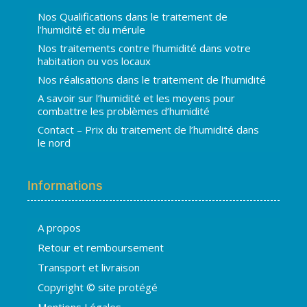
Nos Qualifications dans le traitement de
l’humidité et du mérule
Nos traitements contre l’humidité dans votre
habitation ou vos locaux
Nos réalisations dans le traitement de l’humidité
A savoir sur l’humidité et les moyens pour
combattre les problèmes d’humidité
Contact – Prix du traitement de l’humidité dans
le nord
Informations
A propos
Hugo
Retour et remboursement
En ligne · répond en quelques secondes
Transport et livraison
Copyright © site protégé
👋 Bonjour ! Je suis
Hugo
. Comment
Mentions Légales
puis-je vous aider ?