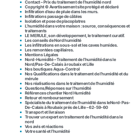
Contact – Prix du traitement de l’humidité nord
Copyright © Avertissement site protégé et déclaré
Infiltration d’eau de pluie dans les murs.
Infiltrations passage de câbles
Isolation et pose de placoplatres
L’humidité dans votre maison : source, conséquences et
traitements
LE MERULE, son développement, le traitement curatif.
Les conseils de Nord humidité
Les infiltrations en sous-sol et les caves humides.
Les remontées capillaires.
Mentions Légales
Nord-Humidité – Traitement de l’humidité dans le
Nord/Pas-De-Calais à roubaix et Lille
Nos boutiques Aqua-Control
Nos Qualifications dans le traitement de l’humidité et du
mérule
Nos réalisations dans le traitement de l’humidité
Questions/Réponses sur l’humidité
Références chantier Nord Humidité
Retour et remboursement
Spécialiste du traitement de l’humidité dans leNord-Pas-
De-Calais à Roubaix prés de Lille – 62-59-60
Transport et livraison
Trouver un expert en traitement de l’humidité dans le
nord
Vos avis et réactions
Votre santé et l’humidité