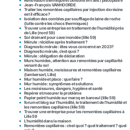
Rénovation thermique et cloisons en rails / placoplatre
Jean-François VANHOORDE
Traiter les remontées capillaires par injection de résine
est il efficace ?
Isolation des combles par soufflage de laine de roche
(lutte contre les chocs thermiques)
Trouver une entreprise en traitement de l’humidité près
de Lille (nord 59)
Sol drainant pour cave inondée (lille 59)
Mérule : récidive après traitement ?
Diagnostic mérule : êtes vous concerné en 2023?
Diagnostic mérule, c’est quoi ?
Mérule : obligation de déclaration
Murs humides, attention aux remontées par capillarité
venant du sol
Maison humide, moisissures et remontées capillaires
(lambersart, Lille)
Mur humide et placo : que faire ?
Mur humide : symptômes et solutions
Les moisissures, dangers, hygiène et santé
Repérer et mesurer le problème
Papier peint humide sur marcq en baroeul (lille 59)
forum et blog sur l’humidité, le traitement de l’humidité et
les remontées capillaires (lille 59)
Trouver une entreprise pour les remontées capillaires à
Lille 59
L’humidité dans la maison
Remontées capillaires : c’est quoi ? quel traitement ? quel