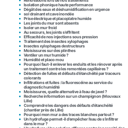
Rénovations lors de nos traitements
Isolation phonique haute performance
Dégât des eaux et déshumidification en urgence
sol drainant et cave inondée
Prise électrique et placoplatre humide
Les joints du mur sont absents
Isoler un mur froid
Au secours, les joints s’effritent
Efficacité de nos injections sous pression
Traitement des insectes xylophages
Insectes xylophages destructeurs
Moisissures sur des plinthes
Ventiler un mur humide ?
Humidité et placo mou
Pourquoi faut-il enlever les enduits et les rénover après
un traitement contre les remontées capillaires ?
Détection de fuites et défauts d’étanchéité par traceurs
colorants
Infiltrations et fuites : la fluorescéine au service du
diagnostic humidité
Moisissures, quelle alternative à l’eau de javel ?
Recherche information sur un champignon (Mouvaux
Lille)
Comprendre les dangers des défauts d’étanchéité
(chantier près de Lille)
Pourquoi mon mur a des traces blanches partout ?
Un hydrofuge permet-il d’empêcher l’eau de s’infiltrer
dans le mur ?