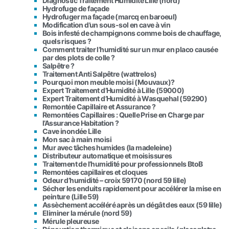
Diagnostic Traitement Humidité Lille (nord)
Hydrofuge de façade
Hydrofuger ma façade (marcq en baroeul)
Modification d’un sous-sol en cave à vin
Bois infesté de champignons comme bois de chauffage,
quels risques ?
Comment traiter l’humidité sur un mur en placo causée
par des plots de colle ?
Salpêtre ?
Traitement Anti Salpêtre (wattrelos)
Pourquoi mon meuble moisi (Mouvaux)?
Expert Traitement d’Humidité à Lille (59000)
Expert Traitement d’Humidité à Wasquehal (59290)
Remontée Capillaire et Assurance ?
Remontées Capillaires : Quelle Prise en Charge par
l’Assurance Habitation ?
Cave inondée Lille
Mon sac à main moisi
Mur avec tâches humides (la madeleine)
Distributeur automatique et moisissures
Traitement de l’humidité pour professionnels BtoB
Remontées capillaires et cloques
Odeur d’humidité – croix 59170 (nord 59 lille)
Sécher les enduits rapidement pour accélérer la mise en
peinture (Lille 59)
Assèchement accéléré après un dégât des eaux (59 lille)
Eliminer la mérule (nord 59)
Mérule pleureuse