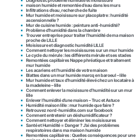
Diagnostic problème humidité et moisissure
maison humide et remontée d’eau dans les murs
Infiltrations d’eau, recherche de fuite
Mur humide et moisissure sur placoplatre : humidité
ascensionnelle ?
Mur de cuisine humide : peinture anti-humidité?
Problème d’humidité dans la chambre
Trouver entreprise pour traiter l’humidité de ma maison
proche de LILLE
Moisissure et diagnostic humidité LILLE
Comment nettoyer les moisissures sur un mur humide
Le cycle du mérule : les différents mérule et ses stades
Remontées capillaires Nappe phréatique et traitement
mur humide
Les acariens et l’humidité de votre maison
Blattes dans un mur humide marcq en baroeul – lille
Mur humide et taux d’humidité élevé chez un locataire à
la madeleine – lille
Comment enlever la moisissure d’humidité sur un mur
lille
Enlever l’humidité d’une maison – Truc et Astuce
Humidité maison lille : mur humide que faire ?
Retrouvez nord-humidite.com sur facebook
Comment entretenir un déshumidificateur ?
Comment nettoyer et éliminer les moisissures
Santé et Humidité = Danger ? J’ai des problèmes
respiratoires dans ma maison humide
Remontées capillaires : Quelles conséquences pour une