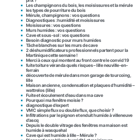
prix ?
Les champignons du bois, les moisissures et la mérule
les types de pourriture du bois
Mérule, champignons : vos questions
Diagnostiques : humidité et moisissures
Moisissures : vos questions
Murs humides : vos questions
Cave et sous-sol : vos questions
Besoin diagnostic pour murs humides
Tâche blanches sur les murs de cave
2 déshumidificateurs professionnels partent pour la
Martinique cette semaine !
Merci à ceux qui montent au front contre le convid 19
fuite toiture véranda quels risques – lille neuville-en-
ferrain
découverte de mérule dans mon garage de tourcoing,
lille
Maison ancienne, condensation et plaques d’humidité –
wattrelos (lille)
Fuite et écoulement d’eau dans ma cave
Pourquoi ma fenêtre moisie ?
diagnostique d’expert
VMC simple flux ou double flux, que choisir ?
Infiltrations par le pignon et enduit humide à villeneuve
d’ascq
Depuis le double vitrage des fenêtres ma maison est
humide à wasquehal
Cave qui est humide à lille – Mérule ?