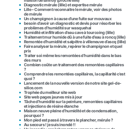
maison de lannoy (proche lille)
Diagnostic mérule (lille) et expertise mérule
Lille – Comment reconnaitre le mérule, voir des photos
de mérule
Un champignon à cause d’une fuite sur mouvaux
besoin d’avoir un diagnostic et devis pour résorber les
problèmes d’humidité sur wasquehal
Humidité et infiltration d’eau cave à tourcoing (lille)
Traitement mur humide dû à une fuite d’eau à roncq (lille)
Remontée d’humidité et salpêtre à villeneuve d’ascq (lille)
Faire analyser la mérule, repérer le champignon et quel
prix
Traiter soi même les remontées d’humidité dans le bas
des murs
Combien coûte un traitement des remontées capillaires
?
Comprendre les remontées capillaires, la capillarité c’est
quoi ?
Lancement de la nouvelle version de notre site gel-de-
silice.com
Trophée du meilleur site web
Site web pages jaunes mis à jour
Tâche d’humidité sur la peinture, remontées capillaires
et injections de résine étanche
Maison neuve pleine d’humidité et de condensation,
pourquoi ?
Mon pied est passé à travers le plancher, mérule ?
Au secours ! je suis inondé !!