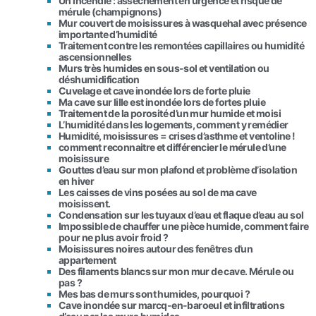
Un incendie : assèchement en urgence et risque de
mérule (champignons)
Mur couvert de moisissures à wasquehal avec présence
importante d’humidité
Traitement contre les remontées capillaires ou humidité
ascensionnelles
Murs très humides en sous-sol et ventilation ou
déshumidification
Cuvelage et cave inondée lors de forte pluie
Ma cave sur lille est inondée lors de fortes pluie
Traitement de la porosité d’un mur humide et moisi
L’humidité dans les logements, comment y remédier
Humidité, moisissures = crises d’asthme et ventoline !
comment reconnaitre et différencier le mérule d’une
moisissure
Gouttes d’eau sur mon plafond et problème d’isolation
en hiver
Les caisses de vins posées au sol de ma cave
moisissent.
Condensation sur les tuyaux d’eau et flaque d’eau au sol
Impossible de chauffer une pièce humide, comment faire
pour ne plus avoir froid ?
Moisissures noires autour des fenêtres d’un
appartement
Des filaments blancs sur mon mur de cave. Mérule ou
pas ?
Mes bas de murs sont humides, pourquoi ?
Cave inondée sur marcq-en-baroeul et infiltrations