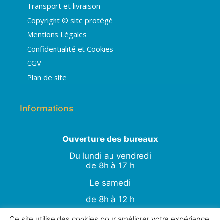
Transport et livraison
Copyright © site protégé
👋 Bonjour ! Je suis
Hugo
. Comment
Mentions Légales
puis-je vous aider ?
H
04:04
Confidentialité et Cookies
›
💧
Moisissures ou taches noires
CGV
›
🏠
Murs humides / salpêtre
Plan de site
›
🚿
Cave inondée / infiltration
›
💬
Autre problème
Informations
Ouverture des bureaux
Du lundi au vendredi
de 8h à 17 h
Le samedi
de 8h à 12 h
STUDIO CREATIVE
Ce site utilise des cookies pour améliorer votre expérience.