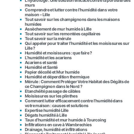
L’hydrofuge : Une solution efficace contre la porosité des
murs
Comprendre et lutter contre l’humidité dans votre
maison – Lille
Tout savoir sur les champignons dans les maisons
humides
Assèchement de mur humide à Lille
Tout savoir sur les remontées capillaires
Tout savoir sur la mérule
Qui appeler pour traiter l’humidité et les moisissures sur
Lille ?
Humidité et moisissures : que faire ?
L’humidité et les acariens
Acariens et santé
Humidité et Santé
Papier décollé et Mur humide
Humidité et déperdition thermique
Mérule : Comment Protéger Votre Habitat des Dégâts de
ce Champignon dans le Nord ?
Etanchéité passage de câbles
Moisissures sur les plinthes
Comment lutter efficacement contre l’humidité dans
votre maison : causes et solutions
Expertise humidité Lille
Dégats humidité à Lille
Taux d’humidité et mur humide à Tourcoing
Infiltrations en cave à Wambrechies
Drainage, humidité et infiltrations