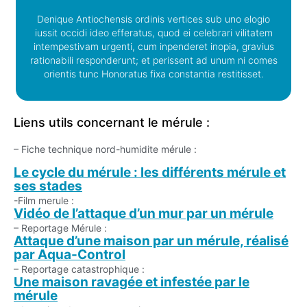
Denique Antiochensis ordinis vertices sub uno elogio
iussit occidi ideo efferatus, quod ei celebrari vilitatem
intempestivam urgenti, cum inpenderet inopia, gravius
rationabili responderunt; et perissent ad unum ni comes
orientis tunc Honoratus fixa constantia restitisset.
Liens utils concernant le mérule :
– Fiche technique nord-humidite mérule :
Le cycle du mérule : les différents mérule et
ses stades
-Film merule :
Vidéo de l’attaque d’un mur par un mérule
– Reportage Mérule :
Attaque d’une maison par un mérule, réalisé
par Aqua-Control
– Reportage catastrophique :
Une maison ravagée et infestée par le
mérule