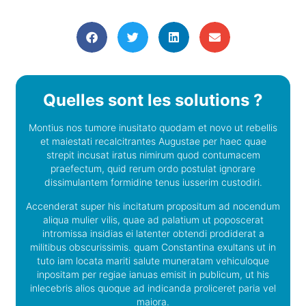
Quelles sont les solutions ?
Montius nos tumore inusitato quodam et novo ut rebellis
et maiestati recalcitrantes Augustae per haec quae
strepit incusat iratus nimirum quod contumacem
praefectum, quid rerum ordo postulat ignorare
dissimulantem formidine tenus iusserim custodiri.
Accenderat super his incitatum propositum ad nocendum
aliqua mulier vilis, quae ad palatium ut poposcerat
intromissa insidias ei latenter obtendi prodiderat a
militibus obscurissimis. quam Constantina exultans ut in
tuto iam locata mariti salute muneratam vehiculoque
inpositam per regiae ianuas emisit in publicum, ut his
inlecebris alios quoque ad indicanda proliceret paria vel
maiora.