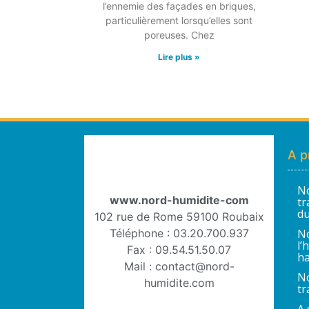
l’ennemie des façades en briques,
particulièrement lorsqu’elles sont
poreuses. Chez
Lire plus »
A p
No
www.nord-humidite-com
tr
du
102 rue de Rome 59100 Roubaix
Téléphone : 03.20.700.937
No
l’
Fax : 09.54.51.50.07
ha
Mail : contact@nord-
No
humidite.com
tr
A 