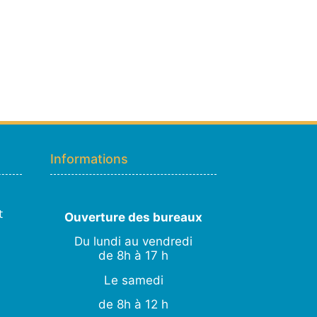
Hugo
En ligne · répond en quelques secondes
Informations
👋 Bonjour ! Je suis
Hugo
. Comment
puis-je vous aider ?
H
23:03
›
💧
Moisissures ou taches noires
t
Ouverture des bureaux
›
🏠
Murs humides / salpêtre
Du lundi au vendredi
›
🚿
Cave inondée / infiltration
de 8h à 17 h
›
💬
Autre problème
Le samedi
de 8h à 12 h