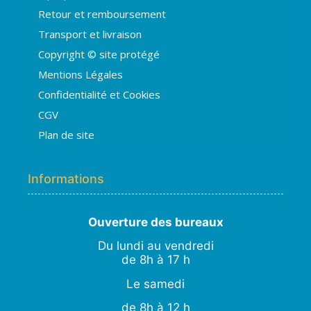
Hugo
Retour et remboursement
En ligne · répond en quelques secondes
Transport et livraison
Copyright © site protégé
👋 Bonjour ! Je suis
Hugo
. Comment
Mentions Légales
puis-je vous aider ?
H
02:20
Confidentialité et Cookies
›
💧
Moisissures ou taches noires
CGV
›
🏠
Murs humides / salpêtre
Plan de site
›
🚿
Cave inondée / infiltration
›
💬
Autre problème
Informations
Ouverture des bureaux
Du lundi au vendredi
de 8h à 17 h
Le samedi
de 8h à 12 h