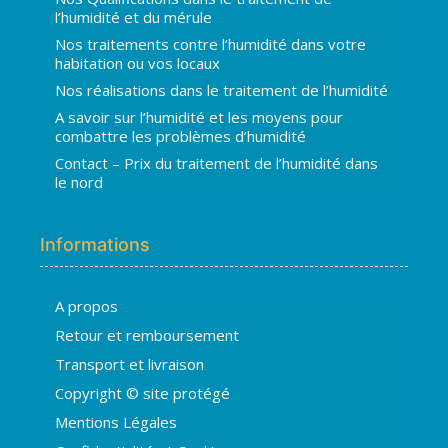
l’humidité et du mérule
Nos traitements contre l’humidité dans votre
habitation ou vos locaux
Nos réalisations dans le traitement de l’humidité
A savoir sur l’humidité et les moyens pour
combattre les problèmes d’humidité
Contact – Prix du traitement de l’humidité dans
le nord
Informations
A propos
Hugo
Retour et remboursement
En ligne · répond en quelques secondes
Transport et livraison
Copyright © site protégé
👋 Bonjour ! Je suis
Hugo
. Comment
Mentions Légales
puis-je vous aider ?
H
02:00