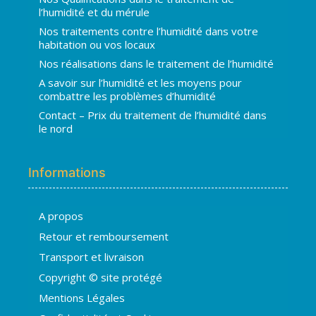
l’humidité et du mérule
Nos traitements contre l’humidité dans votre
habitation ou vos locaux
Nos réalisations dans le traitement de l’humidité
A savoir sur l’humidité et les moyens pour
combattre les problèmes d’humidité
Contact – Prix du traitement de l’humidité dans
le nord
Informations
A propos
Hugo
Retour et remboursement
En ligne · répond en quelques secondes
Transport et livraison
Copyright © site protégé
👋 Bonjour ! Je suis
Hugo
. Comment
Mentions Légales
puis-je vous aider ?
H
03:53