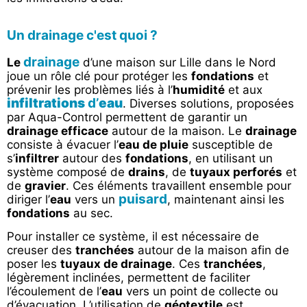
Un drainage c'est quoi ?
drainage
Le
d’une maison sur Lille dans le Nord
joue un rôle clé pour protéger les
fondations
et
prévenir les problèmes liés à l’
humidité
et aux
infiltrations
d’
eau
. Diverses solutions, proposées
par Aqua-Control permettent de garantir un
drainage efficace
autour de la maison. Le
drainage
consiste à évacuer l’
eau de pluie
susceptible de
s’
infiltrer
autour des
fondations
, en utilisant un
système composé de
drains
, de
tuyaux perforés
et
de
gravier
. Ces éléments travaillent ensemble pour
puisard
diriger l’
eau
vers un
, maintenant ainsi les
fondations
au sec.
Pour installer ce système, il est nécessaire de
creuser des
tranchées
autour de la maison afin de
poser les
tuyaux de drainage
. Ces
tranchées
,
légèrement inclinées, permettent de faciliter
l’écoulement de l’
eau
vers un point de collecte ou
d’évacuation. L’utilisation de
géotextile
est