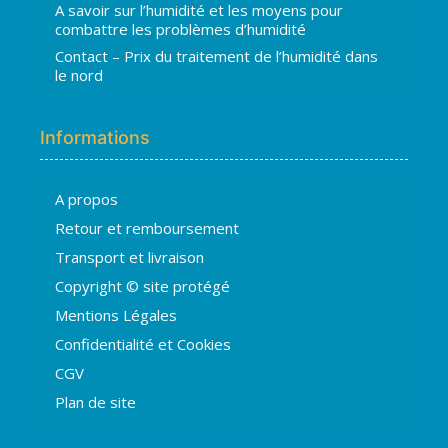
A savoir sur l’humidité et les moyens pour
combattre les problèmes d’humidité
Contact – Prix du traitement de l’humidité dans
le nord
Informations
A propos
Hugo
Retour et remboursement
En ligne · répond en quelques secondes
Transport et livraison
Copyright © site protégé
👋 Bonjour ! Je suis
Hugo
. Comment
Mentions Légales
puis-je vous aider ?
H
05:36
Confidentialité et Cookies
›
💧
Moisissures ou taches noires
CGV
›
🏠
Murs humides / salpêtre
Plan de site
›
🚿
Cave inondée / infiltration