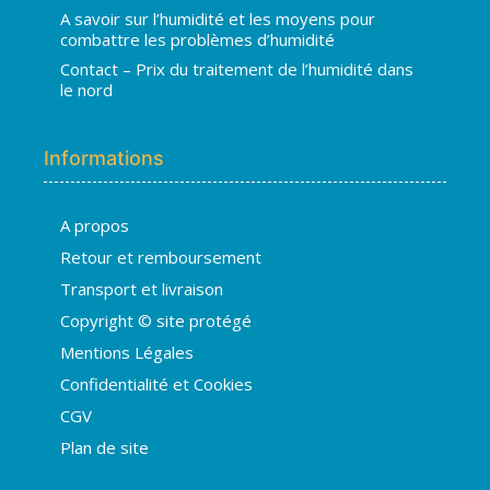
A savoir sur l’humidité et les moyens pour
combattre les problèmes d’humidité
Contact – Prix du traitement de l’humidité dans
le nord
Informations
A propos
Hugo
Retour et remboursement
En ligne · répond en quelques secondes
Transport et livraison
Copyright © site protégé
👋 Bonjour ! Je suis
Hugo
. Comment
Mentions Légales
puis-je vous aider ?
H
07:57
Confidentialité et Cookies
›
💧
Moisissures ou taches noires
CGV
›
🏠
Murs humides / salpêtre
Plan de site
›
🚿
Cave inondée / infiltration