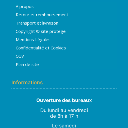
A propos
Hugo
Retour et remboursement
En ligne · répond en quelques secondes
Transport et livraison
Copyright © site protégé
👋 Bonjour ! Je suis
Hugo
. Comment
Mentions Légales
puis-je vous aider ?
H
08:30
Confidentialité et Cookies
›
💧
Moisissures ou taches noires
CGV
›
🏠
Murs humides / salpêtre
Plan de site
›
🚿
Cave inondée / infiltration
›
💬
Autre problème
Informations
Ouverture des bureaux
Du lundi au vendredi
de 8h à 17 h
Le samedi