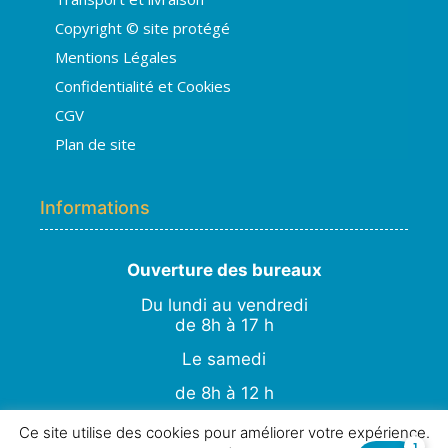
Copyright © site protégé
👋 Bonjour ! Je suis
Hugo
. Comment
Mentions Légales
puis-je vous aider ?
H
15:36
Confidentialité et Cookies
›
💧
Moisissures ou taches noires
CGV
›
🏠
Murs humides / salpêtre
Plan de site
›
🚿
Cave inondée / infiltration
›
💬
Autre problème
Informations
Ouverture des bureaux
Du lundi au vendredi
de 8h à 17 h
Le samedi
de 8h à 12 h
STUDIO CREATIVE
Ce site utilise des cookies pour améliorer votre expérience.
1