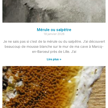
Mérule ou salpêtre
18 janvier 2026
Je ne sais pas si c’est de la mérule ou du salpêtre. J’ai découvert
beaucoup de mousse blanche sur le mur de ma cave à Marcq-
en-Baroeul près de Lille. J’ai
Lire plus »