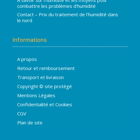
combattre les problèmes d’humidité
Contact – Prix du traitement de l’humidité dans
le nord
Informations
A propos
Hugo
Retour et remboursement
En ligne · répond en quelques secondes
Transport et livraison
Copyright © site protégé
👋 Bonjour ! Je suis
Hugo
. Comment
Mentions Légales
puis-je vous aider ?
H
06:52
Confidentialité et Cookies
›
💧
Moisissures ou taches noires
CGV
›
🏠
Murs humides / salpêtre
Plan de site
›
🚿
Cave inondée / infiltration