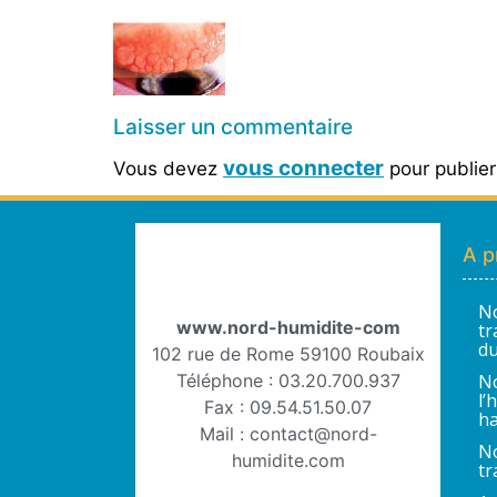
Laisser un commentaire
vous connecter
Vous devez
pour publie
A p
No
www.nord-humidite-com
tr
du
102 rue de Rome 59100 Roubaix
Téléphone : 03.20.700.937
No
l’
Fax : 09.54.51.50.07
ha
Mail : contact@nord-
No
humidite.com
tr