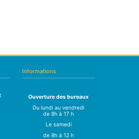
Hugo
En ligne · répond en quelques secondes
Informations
👋 Bonjour ! Je suis
Hugo
. Comment
puis-je vous aider ?
H
06:34
›
💧
Moisissures ou taches noires
t
Ouverture des bureaux
›
🏠
Murs humides / salpêtre
Du lundi au vendredi
›
🚿
Cave inondée / infiltration
de 8h à 17 h
›
💬
Autre problème
Le samedi
de 8h à 12 h