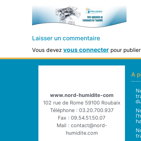
Laisser un commentaire
vous connecter
Vous devez
pour publie
A p
No
www.nord-humidite-com
tr
du
102 rue de Rome 59100 Roubaix
Téléphone : 03.20.700.937
No
l’
Fax : 09.54.51.50.07
ha
Mail : contact@nord-
No
humidite.com
tr