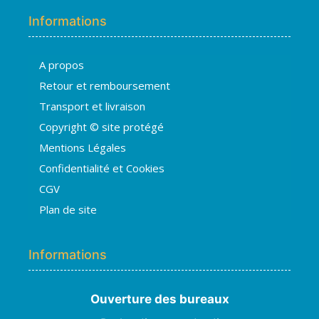
Informations
A propos
Hugo
Retour et remboursement
En ligne · répond en quelques secondes
Transport et livraison
Copyright © site protégé
👋 Bonjour ! Je suis
Hugo
. Comment
Mentions Légales
puis-je vous aider ?
H
08:37
Confidentialité et Cookies
›
💧
Moisissures ou taches noires
CGV
›
🏠
Murs humides / salpêtre
Plan de site
›
🚿
Cave inondée / infiltration
›
💬
Autre problème
Informations
Ouverture des bureaux