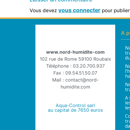
vous connecter
Vous devez
pour publie
A p
No
www.nord-humidite-com
tr
du
102 rue de Rome 59100 Roubaix
Téléphone : 03.20.700.937
No
l’
Fax : 09.54.51.50.07
ha
Mail : contact@nord-
No
humidite.com
tr
A 
le
Aqua-Control sarl
le
au capital de 7650 euros
Co
tr
da