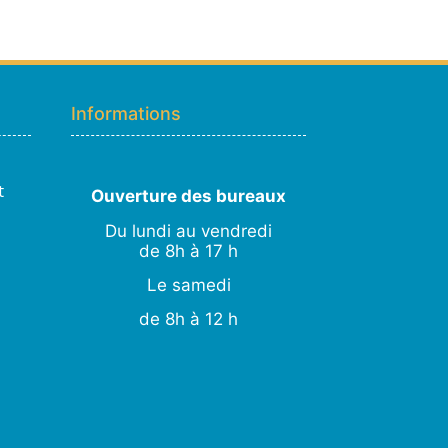
Hugo
En ligne · répond en quelques secondes
Informations
👋 Bonjour ! Je suis
Hugo
. Comment
puis-je vous aider ?
H
10:42
›
💧
Moisissures ou taches noires
t
Ouverture des bureaux
›
🏠
Murs humides / salpêtre
Du lundi au vendredi
›
🚿
Cave inondée / infiltration
de 8h à 17 h
›
💬
Autre problème
Le samedi
de 8h à 12 h