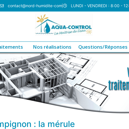
contact@nord-humidite-com
LUNDI - VENDREDI : 8:00 - 12
aitements
Nos réalisations
Questions/Réponses
mpignon : la mérule