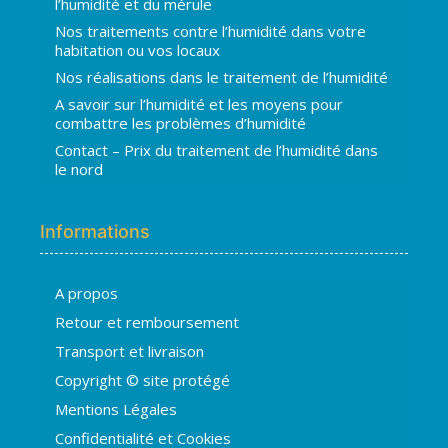
l’humidité et du mérule
Nos traitements contre l’humidité dans votre
habitation ou vos locaux
Nos réalisations dans le traitement de l’humidité
A savoir sur l’humidité et les moyens pour
combattre les problèmes d’humidité
Contact – Prix du traitement de l’humidité dans
le nord
Informations
A propos
Hugo
Retour et remboursement
En ligne · répond en quelques secondes
Transport et livraison
Copyright © site protégé
👋 Bonjour ! Je suis
Hugo
. Comment
Mentions Légales
puis-je vous aider ?
H
14:11
Confidentialité et Cookies