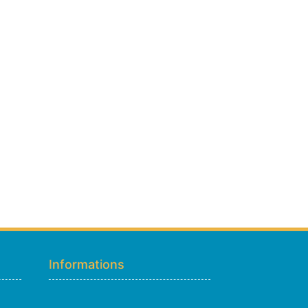
Hugo
En ligne · répond en quelques secondes
Informations
👋 Bonjour ! Je suis
Hugo
. Comment
puis-je vous aider ?
H
05:16