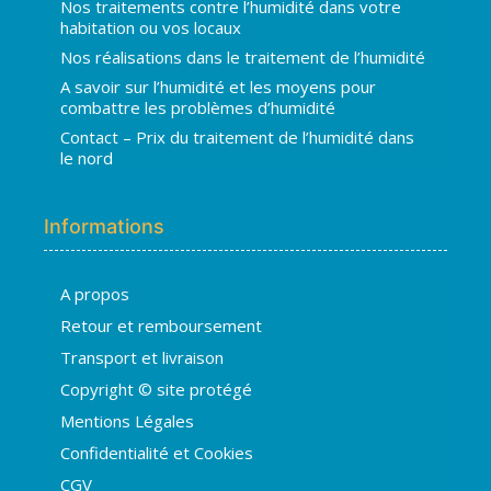
Nos traitements contre l’humidité dans votre
habitation ou vos locaux
Nos réalisations dans le traitement de l’humidité
A savoir sur l’humidité et les moyens pour
combattre les problèmes d’humidité
Contact – Prix du traitement de l’humidité dans
le nord
Informations
A propos
Hugo
Retour et remboursement
En ligne · répond en quelques secondes
Transport et livraison
Copyright © site protégé
👋 Bonjour ! Je suis
Hugo
. Comment
Mentions Légales
puis-je vous aider ?
H
06:50
Confidentialité et Cookies
›
💧
Moisissures ou taches noires
CGV