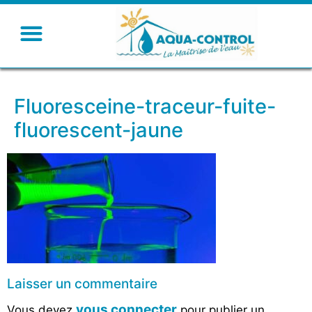
Fluoresceine-traceur-fuite-
fluorescent-jaune
Laisser un commentaire
vous connecter
Vous devez
pour publier un