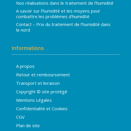
Nos réalisations dans le traitement de l’humidité
A savoir sur l’humidité et les moyens pour
combattre les problèmes d’humidité
Contact – Prix du traitement de l’humidité dans
le nord
Informations
A propos
Hugo
Retour et remboursement
En ligne · répond en quelques secondes
Transport et livraison
Copyright © site protégé
👋 Bonjour ! Je suis
Hugo
. Comment
Mentions Légales
puis-je vous aider ?
H
21:09
Confidentialité et Cookies
›
💧
Moisissures ou taches noires
CGV
›
🏠
Murs humides / salpêtre
Plan de site