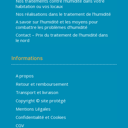
Nos traitements contre l’humidité dans votre
habitation ou vos locaux
Nos réalisations dans le traitement de l’humidité
A savoir sur l’humidité et les moyens pour
combattre les problèmes d’humidité
Contact – Prix du traitement de l’humidité dans
le nord
Informations
A propos
Hugo
Retour et remboursement
En ligne · répond en quelques secondes
Transport et livraison
Copyright © site protégé
👋 Bonjour ! Je suis
Hugo
. Comment
Mentions Légales
puis-je vous aider ?
H
06:48
Confidentialité et Cookies
›
💧
Moisissures ou taches noires
CGV