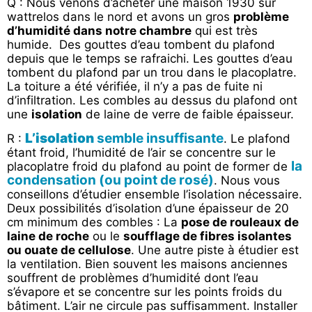
Q : Nous venons d’acheter une maison 1930 sur
wattrelos dans le nord et avons un gros
problème
d’humidité dans notre chambre
qui est très
humide. Des gouttes d’eau tombent du plafond
depuis que le temps se rafraichi. Les gouttes d’eau
tombent du plafond par un trou dans le placoplatre.
La toiture a été vérifiée, il n’y a pas de fuite ni
d’infiltration. Les combles au dessus du plafond ont
une
isolation
de laine de verre de faible épaisseur.
L’isolation
semble insuffisante
R :
. Le plafond
étant froid, l’humidité de l’air se concentre sur le
la
placoplatre froid du plafond au point de former de
condensation (ou point de rosé)
. Nous vous
conseillons d’étudier ensemble l’isolation nécessaire.
Deux possibilités d’isolation d’une épaisseur de 20
cm minimum des combles : La
pose de rouleaux de
laine de roche
ou le
soufflage de fibres isolantes
ou ouate de cellulose
. Une autre piste à étudier est
la ventilation. Bien souvent les maisons anciennes
souffrent de problèmes d’humidité dont l’eau
s’évapore et se concentre sur les points froids du
bâtiment. L’air ne circule pas suffisamment. Installer