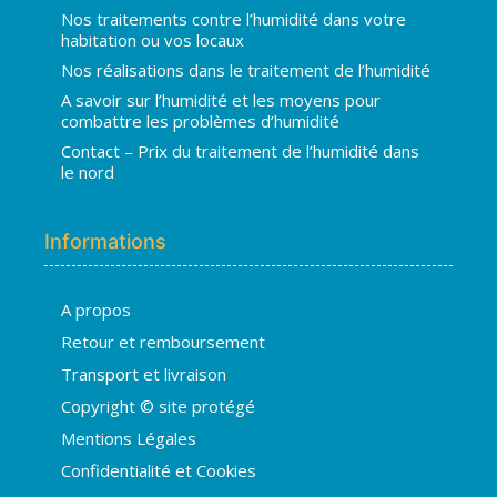
Nos traitements contre l’humidité dans votre
habitation ou vos locaux
Nos réalisations dans le traitement de l’humidité
A savoir sur l’humidité et les moyens pour
combattre les problèmes d’humidité
Contact – Prix du traitement de l’humidité dans
le nord
Informations
A propos
Hugo
Retour et remboursement
En ligne · répond en quelques secondes
Transport et livraison
Copyright © site protégé
👋 Bonjour ! Je suis
Hugo
. Comment
Mentions Légales
puis-je vous aider ?
H
17:45
Confidentialité et Cookies
›
💧
Moisissures ou taches noires