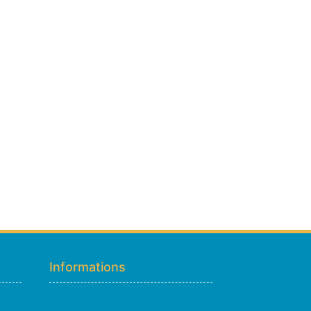
Hugo
En ligne · répond en quelques secondes
Informations
👋 Bonjour ! Je suis
Hugo
. Comment
puis-je vous aider ?
H
14:26