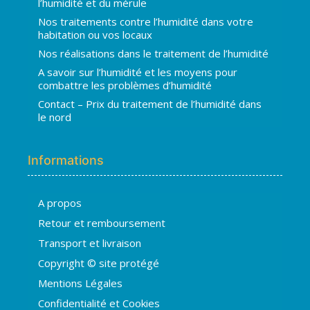
l’humidité et du mérule
Nos traitements contre l’humidité dans votre
habitation ou vos locaux
Nos réalisations dans le traitement de l’humidité
A savoir sur l’humidité et les moyens pour
combattre les problèmes d’humidité
Contact – Prix du traitement de l’humidité dans
le nord
Informations
A propos
Hugo
Retour et remboursement
En ligne · répond en quelques secondes
Transport et livraison
Copyright © site protégé
👋 Bonjour ! Je suis
Hugo
. Comment
Mentions Légales
puis-je vous aider ?
H
21:21
Confidentialité et Cookies