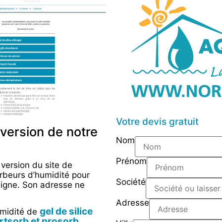
Votre devis gratuit
version de notre
Nom
Prénom
 version du site de
rbeurs d’humidité pour
Société
 ligne. Son adresse ne
Adresse
gel de silice
umidité de
rtsorb et prosorb
,