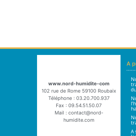
A p
No
www.nord-humidite-com
tr
du
102 rue de Rome 59100 Roubaix
Téléphone : 03.20.700.937
No
l’
Fax : 09.54.51.50.07
ha
Mail : contact@nord-
No
humidite.com
tr
A 