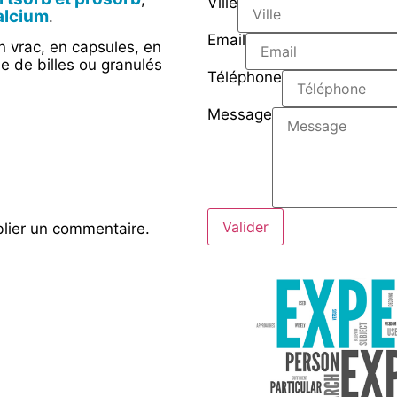
Ville
alcium
.
Email
 vrac, en capsules, en
e de billes ou granulés
Téléphone
Message
Valider
lier un commentaire.