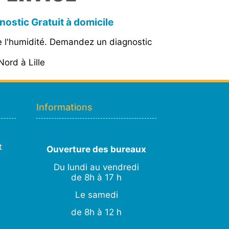
gnostic Gratuit à domicile
re l'humidité. Demandez un diagnostic
ord à Lille
Hugo
En ligne · répond en quelques secondes
Informations
👋 Bonjour ! Je suis
Hugo
. Comment
puis-je vous aider ?
H
11:48
›
💧
Moisissures ou taches noires
t
Ouverture des bureaux
›
🏠
Murs humides / salpêtre
Du lundi au vendredi
›
🚿
Cave inondée / infiltration
de 8h à 17 h
›
💬
Autre problème
Le samedi
de 8h à 12 h