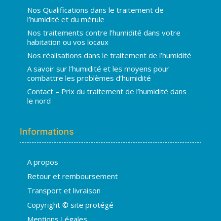
Nos Qualifications dans le traitement de
l’humidité et du mérule
Nos traitements contre l’humidité dans votre
habitation ou vos locaux
Nos réalisations dans le traitement de l’humidité
A savoir sur l’humidité et les moyens pour
combattre les problèmes d’humidité
Contact – Prix du traitement de l’humidité dans
le nord
Informations
A propos
Hugo
Retour et remboursement
En ligne · répond en quelques secondes
Transport et livraison
Copyright © site protégé
👋 Bonjour ! Je suis
Hugo
. Comment
Mentions Légales
puis-je vous aider ?