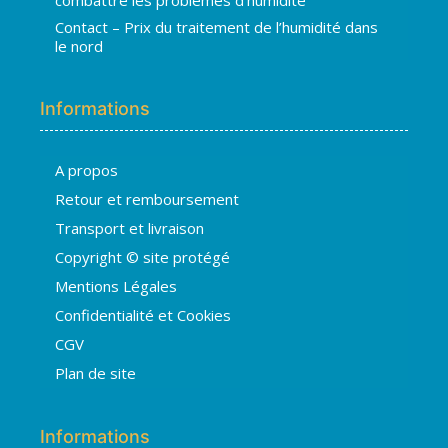
Contact – Prix du traitement de l’humidité dans
le nord
Informations
A propos
Hugo
Retour et remboursement
En ligne · répond en quelques secondes
Transport et livraison
Copyright © site protégé
👋 Bonjour ! Je suis
Hugo
. Comment
Mentions Légales
puis-je vous aider ?
H
08:41
Confidentialité et Cookies
›
💧
Moisissures ou taches noires
CGV
›
🏠
Murs humides / salpêtre
Plan de site
›
🚿
Cave inondée / infiltration
›
💬
Autre problème
Informations