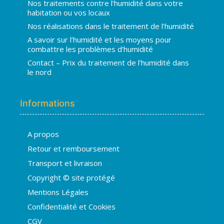
Nos traitements contre l’humidité dans votre
habitation ou vos locaux
Nos réalisations dans le traitement de l’humidité
A savoir sur l’humidité et les moyens pour
combattre les problèmes d’humidité
Contact – Prix du traitement de l’humidité dans
le nord
Informations
A propos
Hugo
Retour et remboursement
En ligne · répond en quelques secondes
Transport et livraison
Copyright © site protégé
👋 Bonjour ! Je suis
Hugo
. Comment
Mentions Légales
puis-je vous aider ?
H
18:12
Confidentialité et Cookies
›
💧
Moisissures ou taches noires
CGV