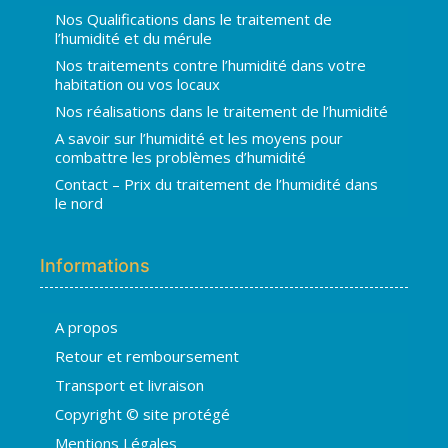
Nos Qualifications dans le traitement de
l’humidité et du mérule
Nos traitements contre l’humidité dans votre
habitation ou vos locaux
Nos réalisations dans le traitement de l’humidité
A savoir sur l’humidité et les moyens pour
combattre les problèmes d’humidité
Contact – Prix du traitement de l’humidité dans
le nord
Informations
A propos
Hugo
Retour et remboursement
En ligne · répond en quelques secondes
Transport et livraison
Copyright © site protégé
👋 Bonjour ! Je suis
Hugo
. Comment
Mentions Légales
puis-je vous aider ?