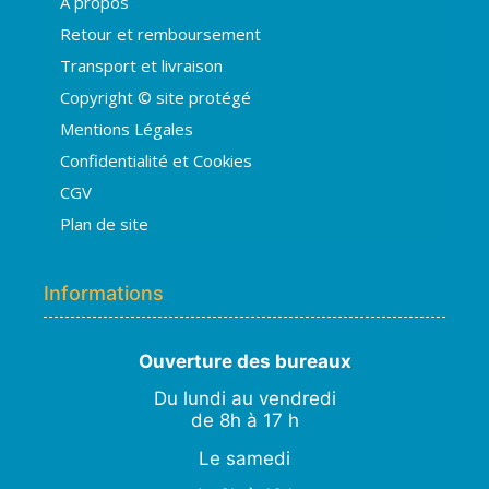
A propos
Hugo
Retour et remboursement
En ligne · répond en quelques secondes
Transport et livraison
Copyright © site protégé
👋 Bonjour ! Je suis
Hugo
. Comment
Mentions Légales
puis-je vous aider ?
H
15:58
Confidentialité et Cookies
›
💧
Moisissures ou taches noires
CGV
›
🏠
Murs humides / salpêtre
Plan de site
›
🚿
Cave inondée / infiltration
›
💬
Autre problème
Informations
Ouverture des bureaux
Du lundi au vendredi
de 8h à 17 h
Le samedi