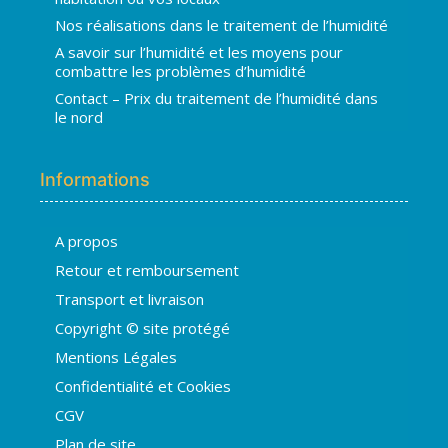
Nos réalisations dans le traitement de l’humidité
A savoir sur l’humidité et les moyens pour
combattre les problèmes d’humidité
Contact – Prix du traitement de l’humidité dans
le nord
Informations
A propos
Hugo
Retour et remboursement
En ligne · répond en quelques secondes
Transport et livraison
Copyright © site protégé
👋 Bonjour ! Je suis
Hugo
. Comment
Mentions Légales
puis-je vous aider ?
H
13:05
Confidentialité et Cookies
›
💧
Moisissures ou taches noires
CGV
›
🏠
Murs humides / salpêtre
Plan de site