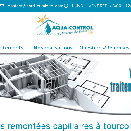
contact@nord-humidite-com
LUNDI - VENDREDI : 8:00 - 12
aitements
Nos réalisations
Questions/Réponses
s remontées capillaires à tourc