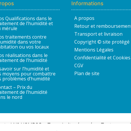
ropos
Informations
A propos
s Qualifications dans le
aitement de l’humidité et
Retour et remboursemen
 mérule
Transport et livraison
s traitements contre
humidité dans votre
Copyright © site protégé
bitation ou vos locaux
Mentions Légales
s réalisations dans le
Confidentialité et Cookies
aitement de l’humidité
CGV
savoir sur l’humidité et
Plan de site
s moyens pour combattre
s problèmes d’humidité
ntact – Prix du
aitement de l’humidité
ns le nord
ntrol N° U9MR8C – Tous droits réservés – Toute reprodu
interdite.