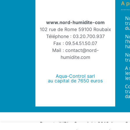
A p
No
www.nord-humidite-com
tr
du
102 rue de Rome 59100 Roubaix
Téléphone : 03.20.700.937
No
l’
Fax : 09.54.51.50.07
ha
Mail : contact@nord-
No
humidite.com
tr
A 
le
Aqua-Control sarl
le
au capital de 7650 euros
Co
tr
da
Brevets INPI – Copyright 2018 Aqua-Co