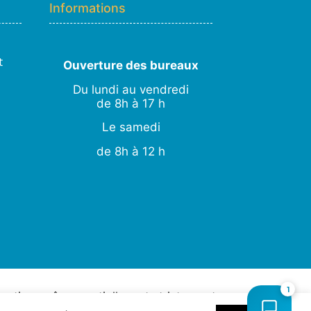
Informations
👋 Bonjour ! Je suis
Hugo
. Comment
puis-je vous aider ?
H
18:51
›
💧
Moisissures ou taches noires
t
Ouverture des bureaux
›
🏠
Murs humides / salpêtre
Du lundi au vendredi
›
🚿
Cave inondée / infiltration
de 8h à 17 h
›
💬
Autre problème
Le samedi
de 8h à 12 h
STUDIO CREATIVE
1
ction, même partielle, est strictement