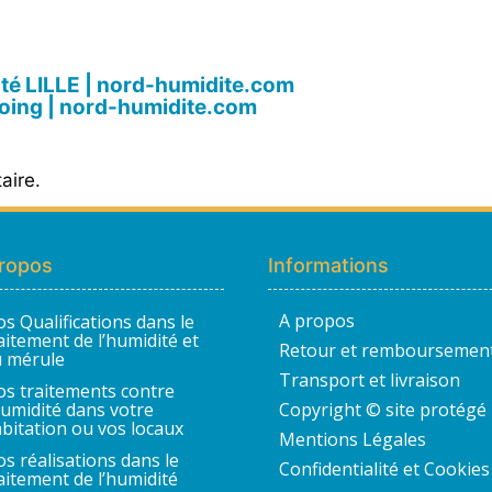
dité LILLE | nord-humidite.com
coing | nord-humidite.com
aire.
ropos
Informations
A propos
s Qualifications dans le
aitement de l’humidité et
Retour et remboursemen
 mérule
Transport et livraison
s traitements contre
humidité dans votre
Copyright © site protégé
bitation ou vos locaux
Mentions Légales
s réalisations dans le
Confidentialité et Cookies
aitement de l’humidité