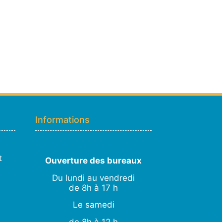
Hugo
En ligne · répond en quelques secondes
Informations
👋 Bonjour ! Je suis
Hugo
. Comment
puis-je vous aider ?
H
18:59
›
💧
Moisissures ou taches noires
t
Ouverture des bureaux
›
🏠
Murs humides / salpêtre
Du lundi au vendredi
›
🚿
Cave inondée / infiltration
de 8h à 17 h
›
💬
Autre problème
Le samedi
de 8h à 12 h