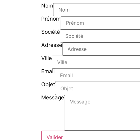
Nom
Prénom
Société
Adresse
Ville
Email
Objet
Message
Valider