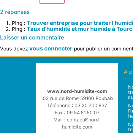
2 réponses
Trouver entreprise pour traiter l'humi
Ping :
Taux d’humidité et mur humide à Tour
Ping :
Laisser un commentaire
vous connecter
Vous devez
pour publier un comment
A p
No
www.nord-humidite-com
tr
du
102 rue de Rome 59100 Roubaix
Téléphone : 03.20.700.937
No
l’
Fax : 09.54.51.50.07
ha
Mail : contact@nord-
No
humidite.com
tr