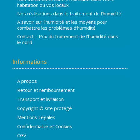
habitation ou vos locaux
Nos réalisations dans le traitement de l’humidité
A savoir sur l’humidité et les moyens pour
combattre les problèmes d’humidité
Contact – Prix du traitement de l’humidité dans
le nord
Informations
A propos
Hugo
Retour et remboursement
En ligne · répond en quelques secondes
Transport et livraison
Copyright © site protégé
👋 Bonjour ! Je suis
Hugo
. Comment
Mentions Légales
puis-je vous aider ?
H
08:32
Confidentialité et Cookies
›
💧
Moisissures ou taches noires
CGV