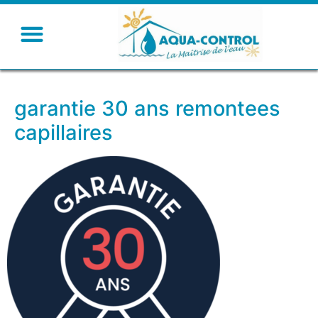
garantie 30 ans remontees
capillaires