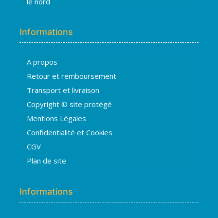
le nord
Informations
A propos
Hugo
Retour et remboursement
En ligne · répond en quelques secondes
Transport et livraison
Copyright © site protégé
👋 Bonjour ! Je suis
Hugo
. Comment
Mentions Légales
puis-je vous aider ?
H
16:18
Confidentialité et Cookies
›
💧
Moisissures ou taches noires
CGV
›
🏠
Murs humides / salpêtre
Plan de site
›
🚿
Cave inondée / infiltration
›
💬
Autre problème
Informations