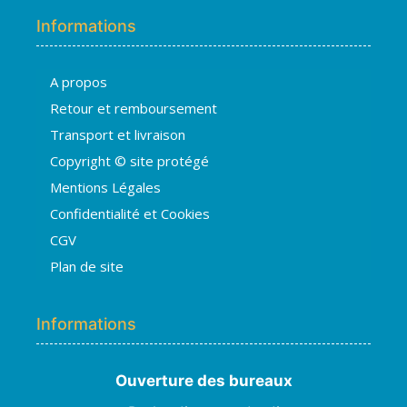
Informations
A propos
Hugo
Retour et remboursement
En ligne · répond en quelques secondes
Transport et livraison
Copyright © site protégé
👋 Bonjour ! Je suis
Hugo
. Comment
Mentions Légales
puis-je vous aider ?
H
12:56
Confidentialité et Cookies
›
💧
Moisissures ou taches noires
CGV
›
🏠
Murs humides / salpêtre
Plan de site
›
🚿
Cave inondée / infiltration
›
💬
Autre problème
Informations
Ouverture des bureaux