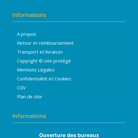
Informations
A propos
Hugo
Retour et remboursement
En ligne · répond en quelques secondes
Transport et livraison
Copyright © site protégé
👋 Bonjour ! Je suis
Hugo
. Comment
Mentions Légales
puis-je vous aider ?
H
02:31
Confidentialité et Cookies
›
💧
Moisissures ou taches noires
CGV
›
🏠
Murs humides / salpêtre
Plan de site
›
🚿
Cave inondée / infiltration
›
💬
Autre problème
Informations
Ouverture des bureaux