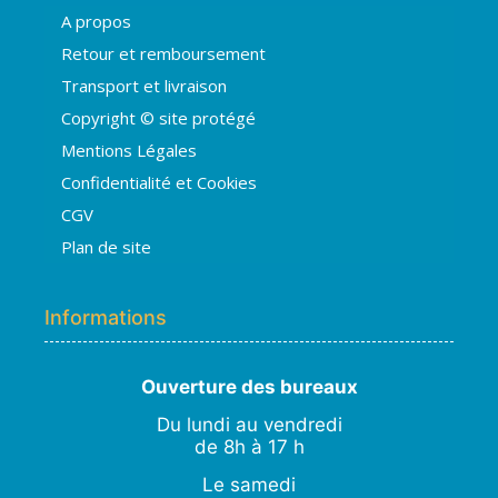
A propos
Hugo
Retour et remboursement
En ligne · répond en quelques secondes
Transport et livraison
Copyright © site protégé
👋 Bonjour ! Je suis
Hugo
. Comment
Mentions Légales
puis-je vous aider ?
H
18:24
Confidentialité et Cookies
›
💧
Moisissures ou taches noires
CGV
›
🏠
Murs humides / salpêtre
Plan de site
›
🚿
Cave inondée / infiltration
›
💬
Autre problème
Informations
Ouverture des bureaux
Du lundi au vendredi
de 8h à 17 h
Le samedi