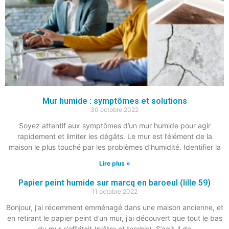
Mur humide : symptômes et solutions
30 octobre 2022
Soyez attentif aux symptômes d’un mur humide pour agir
rapidement et limiter les dégâts. Le mur est l’élément de la
maison le plus touché par les problèmes d’humidité. Identifier la
Lire plus »
Papier peint humide sur marcq en baroeul (lille 59)
11 octobre 2022
Bonjour, j’ai récemment emménagé dans une maison ancienne, et
en retirant le papier peint d’un mur, j’ai découvert que tout le bas
du mur s’effritait (plâtre et torchis). S’agit-il de