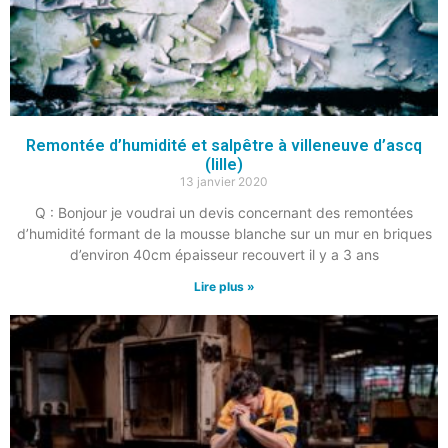
Remontée d’humidité et salpêtre à villeneuve d’ascq
(lille)
13 janvier 2020
Q : Bonjour je voudrai un devis concernant des remontées
d’humidité formant de la mousse blanche sur un mur en briques
d’environ 40cm épaisseur recouvert il y a 3 ans
Lire plus »