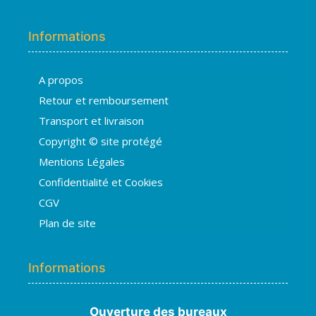
Informations
A propos
Hugo
Retour et remboursement
En ligne · répond en quelques secondes
Transport et livraison
Copyright © site protégé
👋 Bonjour ! Je suis
Hugo
. Comment
Mentions Légales
puis-je vous aider ?
H
01:26
Confidentialité et Cookies
›
💧
Moisissures ou taches noires
CGV
›
🏠
Murs humides / salpêtre
Plan de site
›
🚿
Cave inondée / infiltration
›
💬
Autre problème
Informations
Ouverture des bureaux