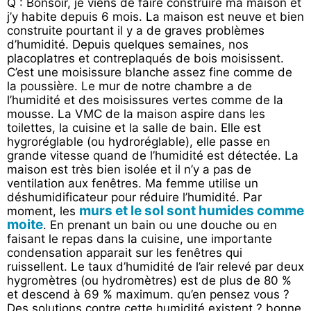
Q : Bonsoir, je viens de faire construire ma maison et
j’y habite depuis 6 mois. La maison est neuve et bien
construite pourtant il y a de graves problèmes
d’humidité. Depuis quelques semaines, nos
placoplatres et contreplaqués de bois moisissent.
C’est une moisissure blanche assez fine comme de
la poussière. Le mur de notre chambre a de
l’humidité et des moisissures vertes comme de la
mousse. La VMC de la maison aspire dans les
toilettes, la cuisine et la salle de bain. Elle est
hygroréglable (ou hydroréglable), elle passe en
grande vitesse quand de l’humidité est détectée. La
maison est très bien isolée et il n’y a pas de
ventilation aux fenêtres. Ma femme utilise un
déshumidificateur pour réduire l’humidité. Par
murs et le sol sont humides comme
moment, les
moite
. En prenant un bain ou une douche ou en
faisant le repas dans la cuisine, une importante
condensation apparait sur les fenêtres qui
ruissellent. Le taux d’humidité de l’air relevé par deux
hygromètres (ou hydromètres) est de plus de 80 %
et descend à 69 % maximum. qu’en pensez vous ?
Des solutions contre cette humidité existent ? bonne