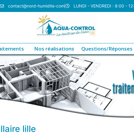
contact@nord-humidite-com
LUNDI - VENDREDI : 8:00 - 12
aitements
Nos réalisations
Questions/Réponses
aire lille