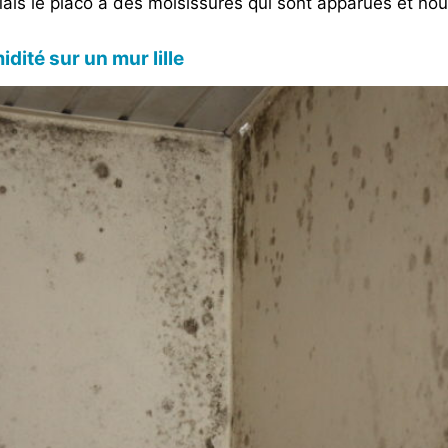
ais le placo a des moisissures qui sont apparues et nou
ité sur un mur lille