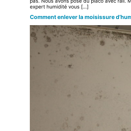
pas. Nous avons posé du placo avec rail. M
expert humidité vous […]
Comment enlever la moisissure d’humid